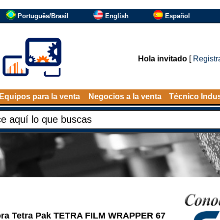
Português/Brasil
English
Español
Hola invitado
[
Registr
Equipos para la venta
Negocios a la venta
Técnico Indus
ra Tetra Pak TETRA FILM WRAPPER 67