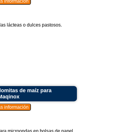
das lácteas o dulces pastosos.
omitas de maíz para
 Maqinox
ara microondas en bolsas de papel