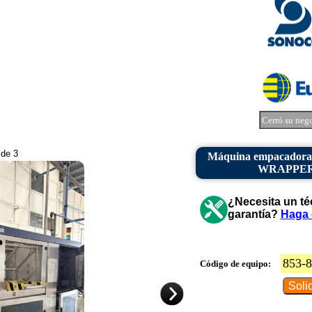
Cerró su neg
 de 3
Máquina empacadora
WRAPPER 67
¿Necesita un té
garantía?
Haga 
853-
Código de equipo: