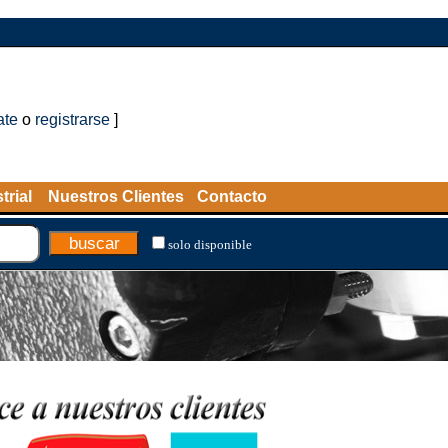
ate
o
registrarse
]
trial
Nuestros Clientes
Contacto
solo disponible