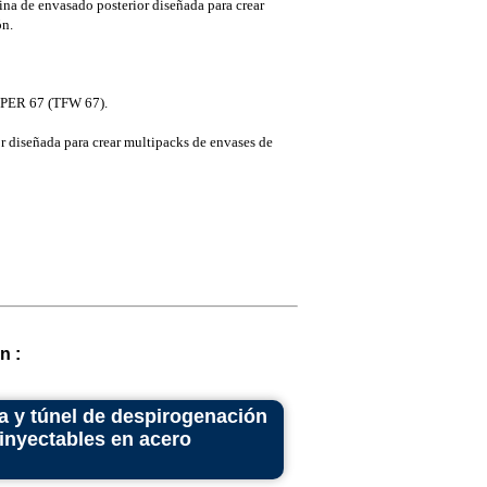
na de envasado posterior diseñada para crear
ón.
ER 67 (TFW 67).
 diseñada para crear multipacks de envases de
n :
ra y túnel de despirogenación
 inyectables en acero