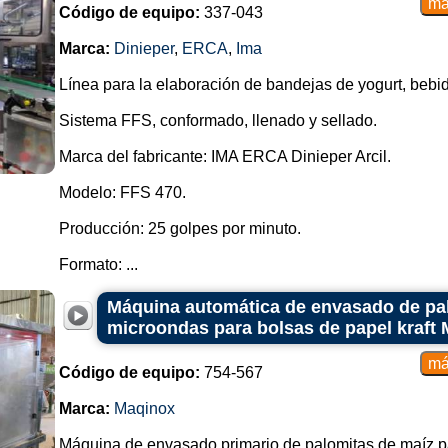
Código de equipo:
337-043
Marca:
Dinieper
,
ERCA
,
Ima
Línea para la elaboración de bandejas de yogurt, bebi
Sistema FFS, conformado, llenado y sellado.
Marca del fabricante: IMA ERCA Dinieper Arcil.
Modelo: FFS 470.
Producción: 25 golpes por minuto.
Formato: ...
Máquina automática de envasado de pal
microondas para bolsas de papel kraft
Código de equipo:
754-567
Marca:
Maqinox
Máquina de envasado primario de palomitas de maíz p