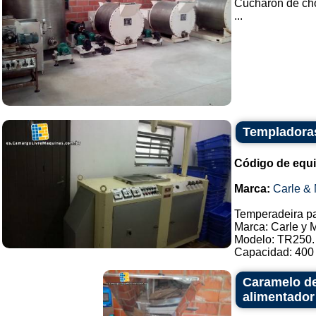
Cucharón de cho
...
Templadoras
Código de equ
Marca:
Carle & 
Temperadeira pa
Marca: Carle y 
Modelo: TR250.
Capacidad: 400 k
Caramelo de
alimentador