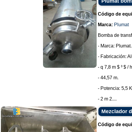
Plumat bomb
Código de equ
Marca:
Plumat
Bomba de transfe
- Marca: Plumat.
- Fabricación: A
- q 7,8 m $ ³ $ / 
- 44,57 m.
- Potencia: 5,5 
- 2 m 2....
Mezclador d
Código de equ