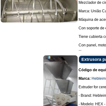
Mezclador de ci
Marca: União Ca
Máquina de acer
Con soporte de 
Tiene cubierta c
Con panel, motor
...
Extrusora p
Código de equ
Marca:
Hebleim
Extruder for cer
- Brand: Heblei
- Modelo: HEX -