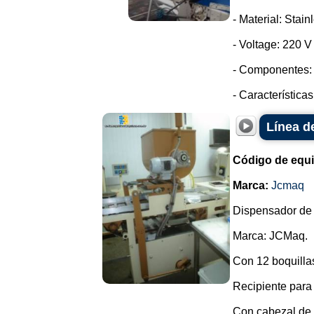
- Material: Stain
- Voltage: 220 
- Componentes: 
- Características
Línea d
Código de equ
Marca:
Jcmaq
Dispensador de 
Marca: JCMaq.
Con 12 boquillas
Recipiente para 
Con cabezal de 