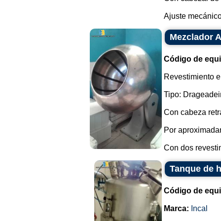
Ajuste mecánico.
Mezclador A
Código de equ
Revestimiento en
Tipo: Drageadei
Con cabeza retrá
Por aproximada
Con dos revestim
Tanque de h
Código de equ
Marca:
Incal