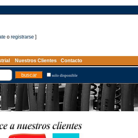
ate
o
registrarse
]
trial
Nuestros Clientes
Contacto
solo disponible