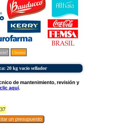
ocio?
Clientes
ca: 20 kg vacío sellador
cnico de mantenimiento, revisión y
clic aquí
.
837