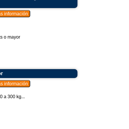
ts o mayor
or
 a 300 kg...