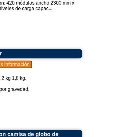
ción: 420 módulos ancho 2300 mm x
iveles de carga capac...
r
,2 kg 1,8 kg.
r por gravedad.
on camisa de globo de