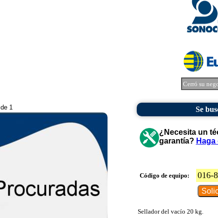
Cerró su neg
 de 1
Se bus
¿Necesita un té
garantía?
Haga 
016-
Código de equipo:
Sellador del vacío 20 kg.