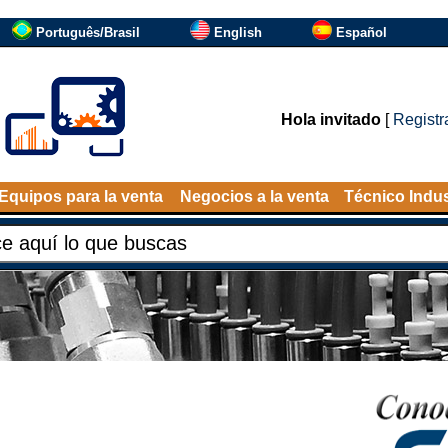
Português/Brasil
English
Español
Hola invitado
[
Registr
Equipos para la venta
Negocios a la venta
Técnico Indus