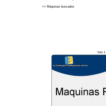
>>
Máquinas buscados
foto 1