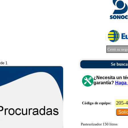
Cerró su neg
 de 1
Se busca
¿Necesita un té
garantía?
Haga 
205-
Código de equipo:
Pasteurizador 150 litros