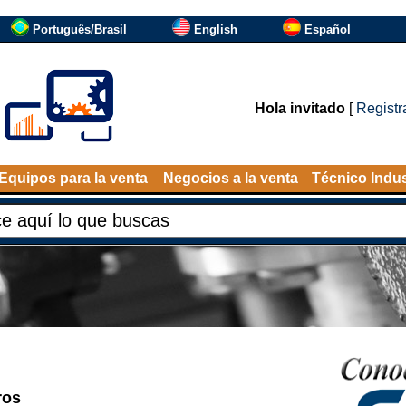
Português/Brasil
English
Español
Hola invitado
[
Registr
Equipos para la venta
Negocios a la venta
Técnico Indus
ros