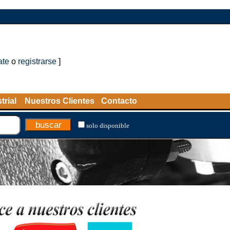
ate
o
registrarse
]
trial
Nuestros Clientes
Contacto
solo disponible