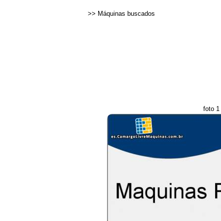
>>
Máquinas buscados
foto 1