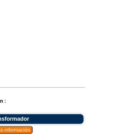
n :
ansformador