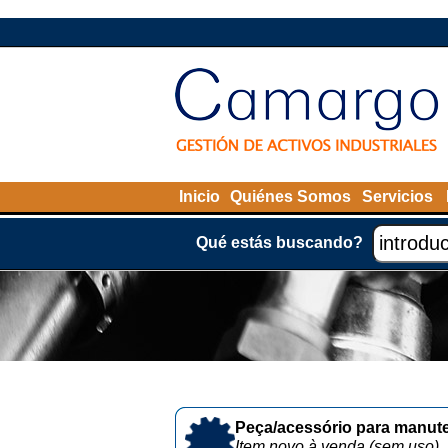
Inicio
Quiénes Somos
Servicios
Qué estás buscando?
Peça/acessório para manute
Item novo à venda (sem uso)