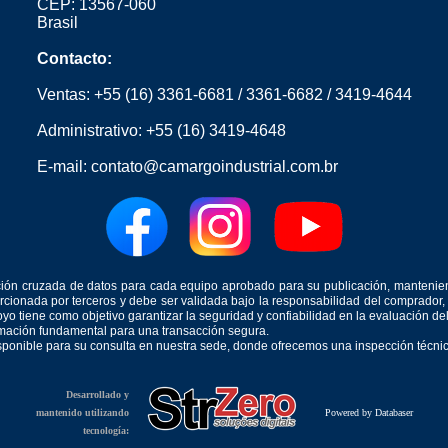
CEP: 13567-060
Brasil
Contacto:
Ventas:
+55 (16) 3361-6681
/
3361-6682
/
3419-4644
Administrativo:
+55 (16) 3419-4648
E-mail:
contato@camargoindustrial.com.br
icación cruzada de datos para cada equipo aprobado para su publicación, mantenie
orcionada por terceros y debe ser validada bajo la responsabilidad del comprad
yo tiene como objetivo garantizar la seguridad y confiabilidad en la evaluación d
ormación fundamental para una transacción segura.
isponible para su consulta en nuestra sede, donde ofrecemos una inspección técnica
Desarrollado y
mantenido utilizando
Powered by Databaser
tecnología: