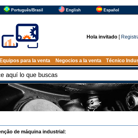
Português/Brasil
English
Español
Hola invitado
[
Registr
Equipos para la venta
Negocios a la venta
Técnico Indus
nção de máquina industrial: