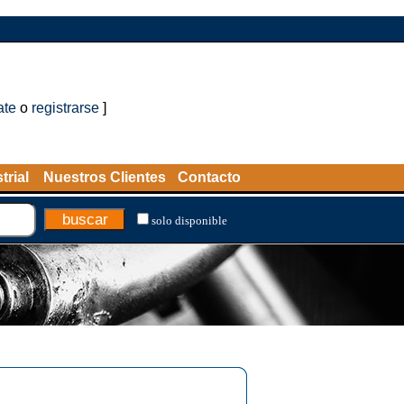
ate
o
registrarse
]
trial
Nuestros Clientes
Contacto
solo disponible