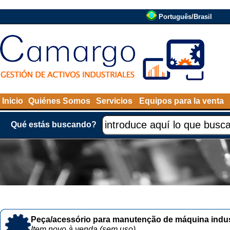
Português/Brasil
Inicio
Quiénes Somos
Servicios
Equipos para la venta
Qué estás buscando?
Peça/acessório para manutenção de máquina indust
Item novo à venda (sem uso)