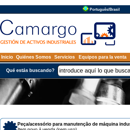
Português/Brasil
Inicio
Quiénes Somos
Servicios
Equipos para la venta
Qué estás buscando?
Peça/acessório para manutenção de máquina indust
Item novo à venda (sem uso)