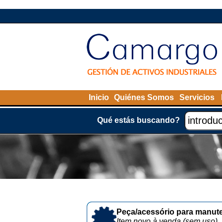
Inicio
Quiénes Somos
Servicios
Qué estás buscando?
Peça/acessório para manute
Item novo à venda (sem uso)