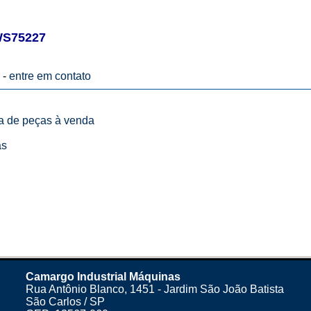
WS75227
 -
entre em contato
ta de peças à venda
as
Camargo Industrial Máquinas
Rua Antônio Blanco, 1451 - Jardim São João Batista
São Carlos / SP