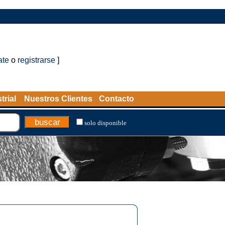
ate
o
registrarse
]
trial
Nuestros Clientes
Contacto
solo disponible