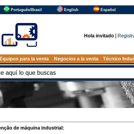
Português/Brasil
English
Español
Hola invitado
[
Registr
Equipos para la venta
Negocios a la venta
Técnico Indus
nção de máquina industrial: