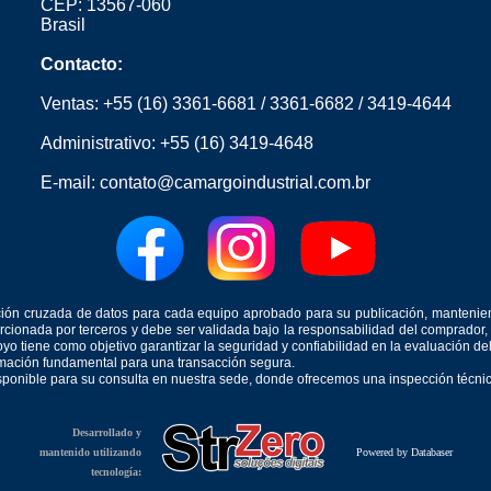
CEP: 13567-060
Brasil
Contacto:
Ventas:
+55 (16) 3361-6681
/
3361-6682
/
3419-4644
Administrativo:
+55 (16) 3419-4648
E-mail:
contato@camargoindustrial.com.br
icación cruzada de datos para cada equipo aprobado para su publicación, mantenie
orcionada por terceros y debe ser validada bajo la responsabilidad del comprad
yo tiene como objetivo garantizar la seguridad y confiabilidad en la evaluación d
ormación fundamental para una transacción segura.
isponible para su consulta en nuestra sede, donde ofrecemos una inspección técnica
Desarrollado y
mantenido utilizando
Powered by Databaser
tecnología: