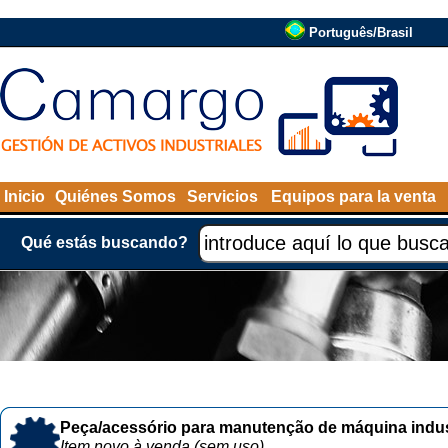
Português/Brasil
Inicio
Quiénes Somos
Servicios
Equipos para la venta
Qué estás buscando?
Peça/acessório para manutenção de máquina indust
Item novo à venda (sem uso)