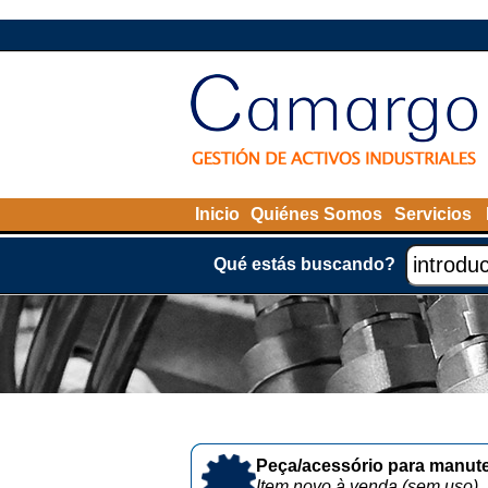
Inicio
Quiénes Somos
Servicios
Qué estás buscando?
Peça/acessório para manute
Item novo à venda (sem uso)