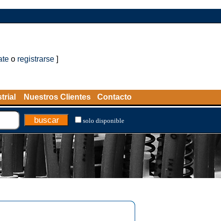
ate
o
registrarse
]
trial
Nuestros Clientes
Contacto
solo disponible