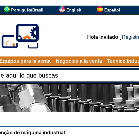
Português/Brasil
English
Español
Hola invitado
[
Registr
Equipos para la venta
Negocios a la venta
Técnico Indus
nção de máquina industrial: