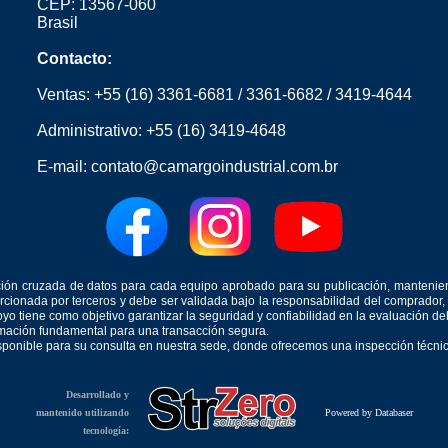
CEP: 13567-060
Brasil
Contacto:
Ventas:
+55 (16) 3361-6681
/
3361-6682
/
3419-4644
Administrativo:
+55 (16) 3419-4648
E-mail:
contato@camargoindustrial.com.br
icación cruzada de datos para cada equipo aprobado para su publicación, mantenie
orcionada por terceros y debe ser validada bajo la responsabilidad del comprad
yo tiene como objetivo garantizar la seguridad y confiabilidad en la evaluación d
ormación fundamental para una transacción segura.
isponible para su consulta en nuestra sede, donde ofrecemos una inspección técnica
Desarrollado y
mantenido utilizando
Powered by Databaser
tecnología: