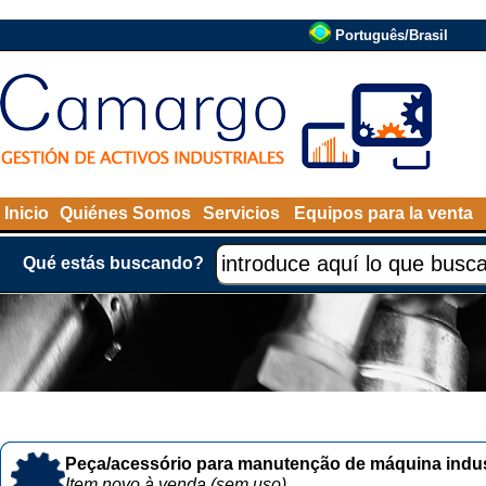
Português/Brasil
Inicio
Quiénes Somos
Servicios
Equipos para la venta
Qué estás buscando?
Peça/acessório para manutenção de máquina indust
Item novo à venda (sem uso)