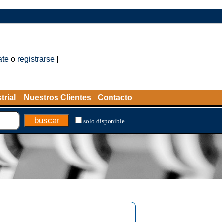
ate
o
registrarse
]
trial
Nuestros Clientes
Contacto
solo disponible