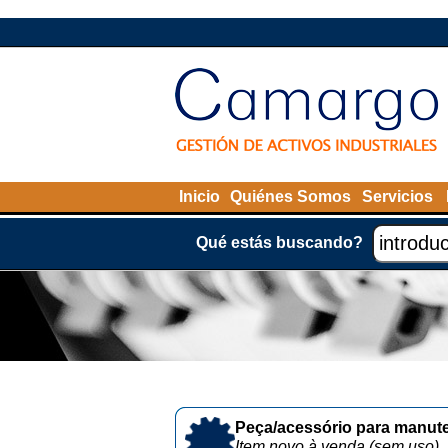
Inicio
Quiénes Somos
Servicios
Qué estás buscando?
Peça/acessório para manute
Item novo à venda (sem uso)