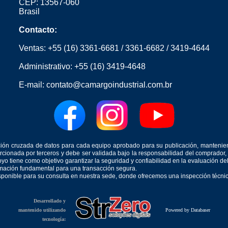
CEP: 13567-060
Brasil
Contacto:
Ventas:
+55 (16) 3361-6681
/
3361-6682
/
3419-4644
Administrativo:
+55 (16) 3419-4648
E-mail:
contato@camargoindustrial.com.br
icación cruzada de datos para cada equipo aprobado para su publicación, mantenie
orcionada por terceros y debe ser validada bajo la responsabilidad del comprad
yo tiene como objetivo garantizar la seguridad y confiabilidad en la evaluación d
ormación fundamental para una transacción segura.
isponible para su consulta en nuestra sede, donde ofrecemos una inspección técnica
Desarrollado y
mantenido utilizando
Powered by Databaser
tecnología: