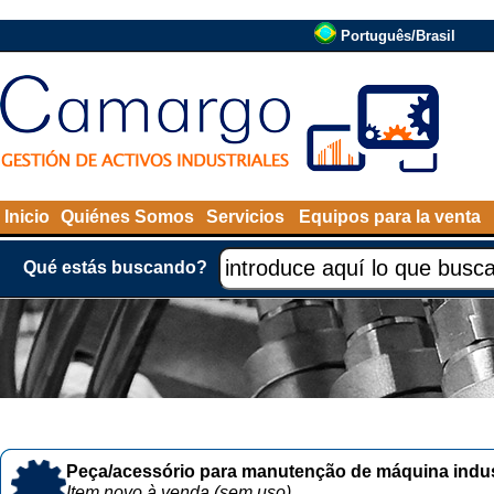
Português/Brasil
Inicio
Quiénes Somos
Servicios
Equipos para la venta
Qué estás buscando?
Peça/acessório para manutenção de máquina indust
Item novo à venda (sem uso)