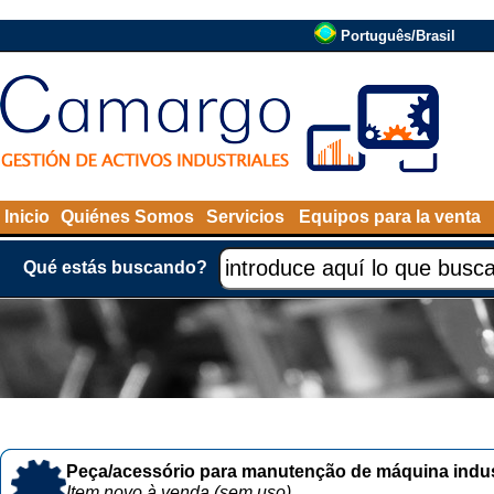
Português/Brasil
Inicio
Quiénes Somos
Servicios
Equipos para la venta
Qué estás buscando?
Peça/acessório para manutenção de máquina indust
Item novo à venda (sem uso)