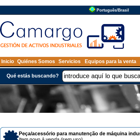
Português/Brasil
Inicio
Quiénes Somos
Servicios
Equipos para la venta
Qué estás buscando?
Peça/acessório para manutenção de máquina indust
Item novo à venda (sem uso)