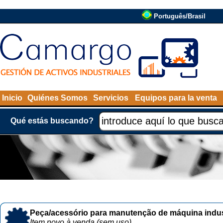
Português/Brasil
Inicio
Quiénes Somos
Servicios
Equipos para la venta
Qué estás buscando?
Peça/acessório para manutenção de máquina indust
Item novo à venda (sem uso)