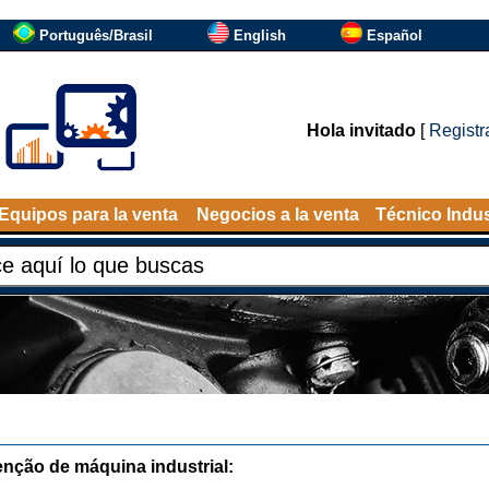
Português/Brasil
English
Español
Hola invitado
[
Registr
Equipos para la venta
Negocios a la venta
Técnico Indus
nção de máquina industrial: