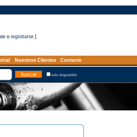
ate
o
registrarse
]
trial
Nuestros Clientes
Contacto
solo disponible