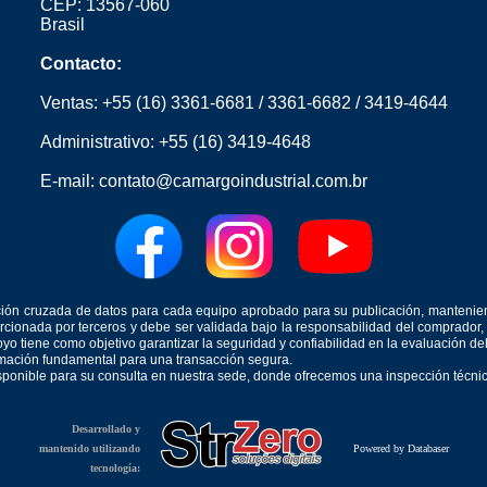
CEP: 13567-060
Brasil
Contacto:
Ventas:
+55 (16) 3361-6681
/
3361-6682
/
3419-4644
Administrativo:
+55 (16) 3419-4648
E-mail:
contato@camargoindustrial.com.br
icación cruzada de datos para cada equipo aprobado para su publicación, mantenie
orcionada por terceros y debe ser validada bajo la responsabilidad del comprad
yo tiene como objetivo garantizar la seguridad y confiabilidad en la evaluación d
ormación fundamental para una transacción segura.
isponible para su consulta en nuestra sede, donde ofrecemos una inspección técnica
Desarrollado y
mantenido utilizando
Powered by Databaser
tecnología: