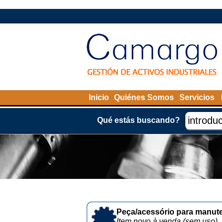
Inicio
Quiénes Somos
Servicios
Qué estás buscando?
Peça/acessório para manute
Item novo à venda (sem uso)