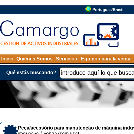
Português/Brasil
Inicio
Quiénes Somos
Servicios
Equipos para la venta
Qué estás buscando?
Peça/acessório para manutenção de máquina indust
Item novo à venda (sem uso)