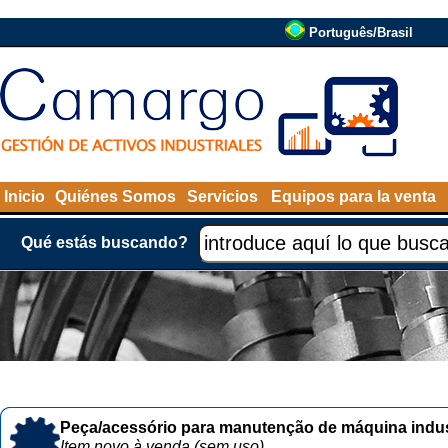
Português/Brasil
Inicio
Quiénes Somos
Servicios
Equipos para la venta
Qué estás buscando?
Peça/acessório para manutenção de máquina indust
Item novo à venda (sem uso)