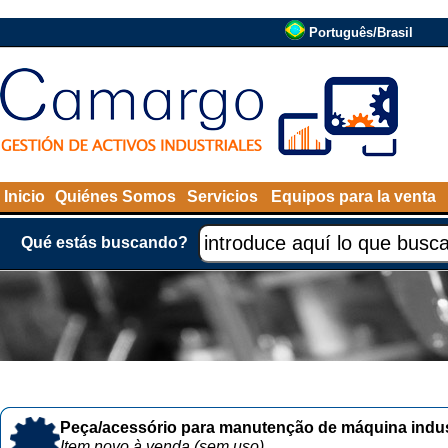
Português/Brasil
Inicio
Quiénes Somos
Servicios
Equipos para la venta
Qué estás buscando?
Peça/acessório para manutenção de máquina indust
Item novo à venda (sem uso)