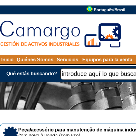
Português/Brasil
Inicio
Quiénes Somos
Servicios
Equipos para la venta
Qué estás buscando?
Peça/acessório para manutenção de máquina indust
Item novo à venda (sem uso)