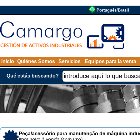
Português/Brasil
Inicio
Quiénes Somos
Servicios
Equipos para la venta
Qué estás buscando?
Peça/acessório para manutenção de máquina indust
Item novo à venda (sem uso)