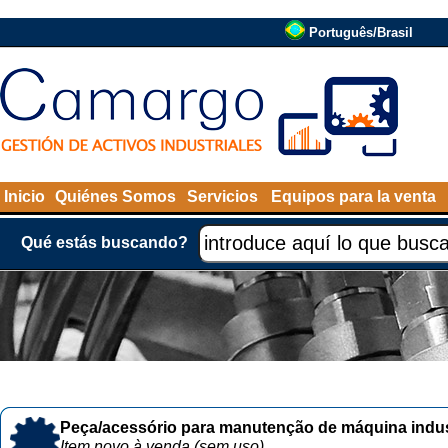
Português/Brasil
Inicio
Quiénes Somos
Servicios
Equipos para la venta
Qué estás buscando?
Peça/acessório para manutenção de máquina indust
Item novo à venda (sem uso)