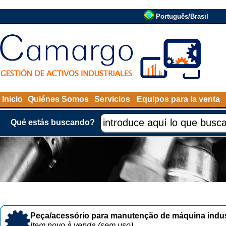
Português/Brasil
Inicio
Quiénes Somos
Servicios
Equipos para la venta
Qué estás buscando?
Peça/acessório para manutenção de máquina indust
Item novo à venda (sem uso)