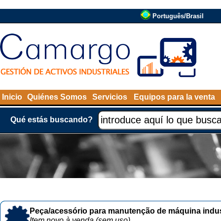
Português/Brasil
Inicio
Quiénes Somos
Servicios
Equipos para la venta
Qué estás buscando?
Peça/acessório para manutenção de máquina indust
Item novo à venda (sem uso)