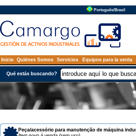
Português/Brasil
Inicio
Quiénes Somos
Servicios
Equipos para la venta
Qué estás buscando?
Peça/acessório para manutenção de máquina indust
Item novo à venda (sem uso)