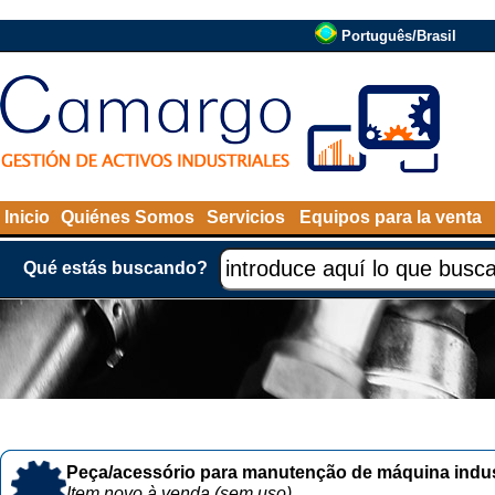
Português/Brasil
Inicio
Quiénes Somos
Servicios
Equipos para la venta
Qué estás buscando?
Peça/acessório para manutenção de máquina indust
Item novo à venda (sem uso)