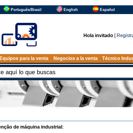
Português/Brasil
English
Español
Hola invitado
[
Registr
Equipos para la venta
Negocios a la venta
Técnico Indus
nção de máquina industrial: