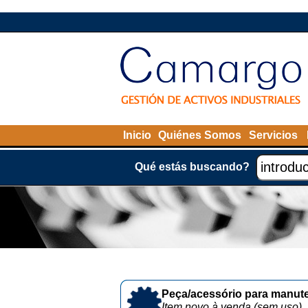
Inicio
Quiénes Somos
Servicios
Qué estás buscando?
Peça/acessório para manute
Item novo à venda (sem uso)