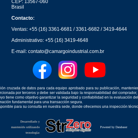
CEP: 13567-060
Brasil
Contacto:
Ventas:
+55 (16) 3361-6681
/
3361-6682
/
3419-4644
Administrativo:
+55 (16) 3419-4648
E-mail:
contato@camargoindustrial.com.br
icación cruzada de datos para cada equipo aprobado para su publicación, mantenie
orcionada por terceros y debe ser validada bajo la responsabilidad del comprad
yo tiene como objetivo garantizar la seguridad y confiabilidad en la evaluación d
ormación fundamental para una transacción segura.
isponible para su consulta en nuestra sede, donde ofrecemos una inspección técnica
Desarrollado y
mantenido utilizando
Powered by Databaser
tecnología: