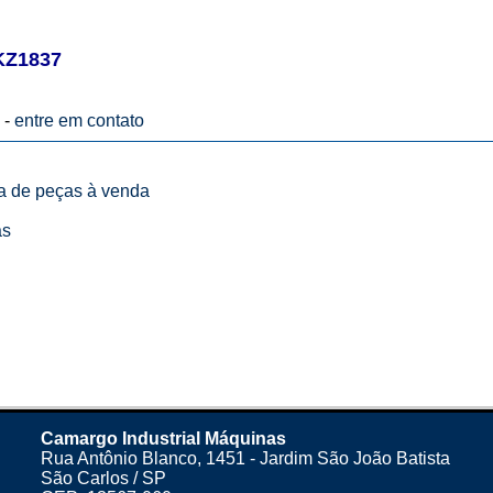
KZ1837
 -
entre em contato
ta de peças à venda
as
Camargo Industrial Máquinas
Rua Antônio Blanco, 1451 - Jardim São João Batista
São Carlos / SP