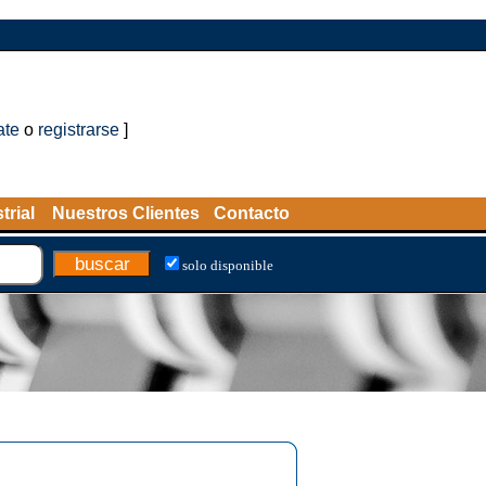
ate
o
registrarse
]
trial
Nuestros Clientes
Contacto
solo disponible