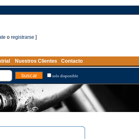
ate
o
registrarse
]
trial
Nuestros Clientes
Contacto
solo disponible