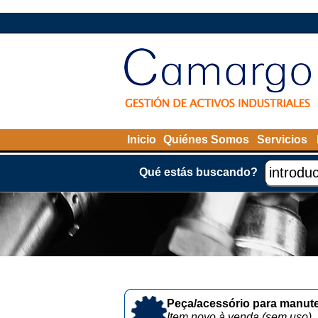
Inicio
Quiénes Somos
Servicios
Qué estás buscando?
Peça/acessório para manute
Item novo à venda (sem uso)