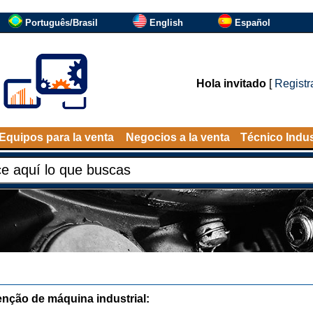
Português/Brasil
English
Español
Hola invitado
[
Registr
Equipos para la venta
Negocios a la venta
Técnico Indus
nção de máquina industrial: