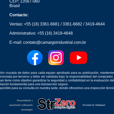
CEP: 13567-060
Brasil
Contacto:
Ventas:
+55 (16) 3361-6681
/
3361-6682
/
3419-4644
Administrativo:
+55 (16) 3419-4648
E-mail:
contato@camargoindustrial.com.br
icación cruzada de datos para cada equipo aprobado para su publicación, mantenie
orcionada por terceros y debe ser validada bajo la responsabilidad del comprad
yo tiene como objetivo garantizar la seguridad y confiabilidad en la evaluación d
ormación fundamental para una transacción segura.
isponible para su consulta en nuestra sede, donde ofrecemos una inspección técnica
Desarrollado y
mantenido utilizando
Powered by Databaser
tecnología: