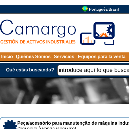
Português/Brasil
Inicio
Quiénes Somos
Servicios
Equipos para la venta
Qué estás buscando?
Peça/acessório para manutenção de máquina indust
Item novo à venda (sem uso)