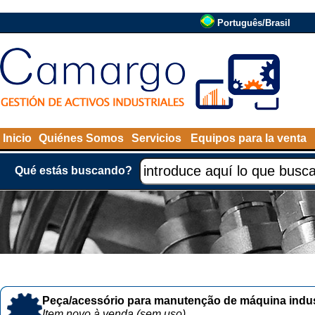
Português/Brasil
Inicio
Quiénes Somos
Servicios
Equipos para la venta
Qué estás buscando?
Peça/acessório para manutenção de máquina indust
Item novo à venda (sem uso)