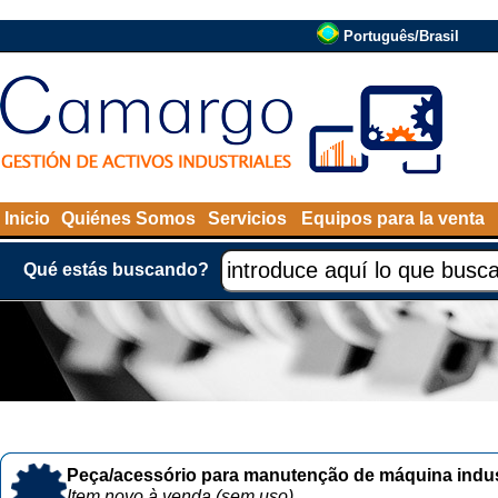
Português/Brasil
Inicio
Quiénes Somos
Servicios
Equipos para la venta
Qué estás buscando?
Peça/acessório para manutenção de máquina indust
Item novo à venda (sem uso)