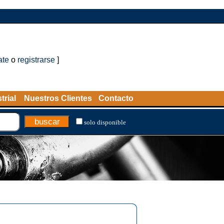
ate
o
registrarse
]
trial
Nuestros Clientes
Contacto
solo disponible