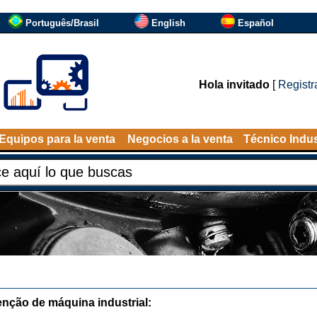
Português/Brasil
English
Español
Hola invitado
[
Registr
Equipos para la venta
Negocios a la venta
Técnico Indus
nção de máquina industrial: