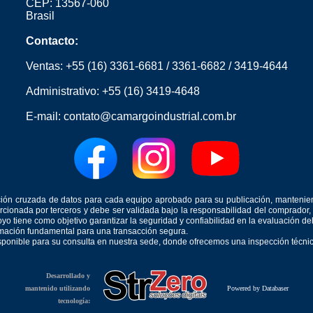
CEP: 13567-060
Brasil
Contacto:
Ventas:
+55 (16) 3361-6681
/
3361-6682
/
3419-4644
Administrativo:
+55 (16) 3419-4648
E-mail:
contato@camargoindustrial.com.br
icación cruzada de datos para cada equipo aprobado para su publicación, mantenie
orcionada por terceros y debe ser validada bajo la responsabilidad del comprad
yo tiene como objetivo garantizar la seguridad y confiabilidad en la evaluación d
ormación fundamental para una transacción segura.
isponible para su consulta en nuestra sede, donde ofrecemos una inspección técnica
Desarrollado y
mantenido utilizando
Powered by Databaser
tecnología: