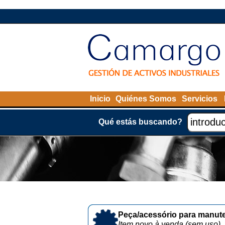
Inicio
Quiénes Somos
Servicios
Qué estás buscando?
Peça/acessório para manute
Item novo à venda (sem uso)