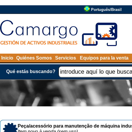
Português/Brasil
Inicio
Quiénes Somos
Servicios
Equipos para la venta
Qué estás buscando?
Peça/acessório para manutenção de máquina indust
Item novo à venda (sem uso)