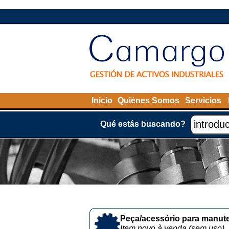
Inicio
Quiénes Somos
Servicios
Qué estás buscando?
Peça/acessório para manute
Item novo à venda (sem uso)