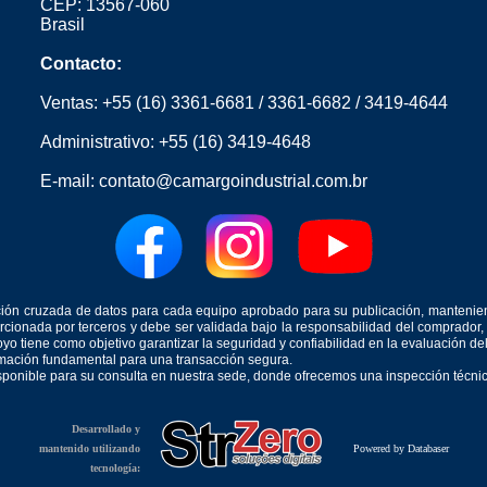
CEP: 13567-060
Brasil
Contacto:
Ventas:
+55 (16) 3361-6681
/
3361-6682
/
3419-4644
Administrativo:
+55 (16) 3419-4648
E-mail:
contato@camargoindustrial.com.br
icación cruzada de datos para cada equipo aprobado para su publicación, mantenie
orcionada por terceros y debe ser validada bajo la responsabilidad del comprad
yo tiene como objetivo garantizar la seguridad y confiabilidad en la evaluación d
ormación fundamental para una transacción segura.
isponible para su consulta en nuestra sede, donde ofrecemos una inspección técnica
Desarrollado y
mantenido utilizando
Powered by Databaser
tecnología: