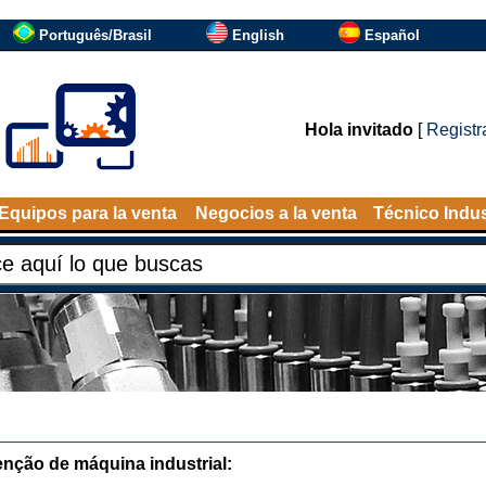
Português/Brasil
English
Español
Hola invitado
[
Registr
Equipos para la venta
Negocios a la venta
Técnico Indus
nção de máquina industrial: