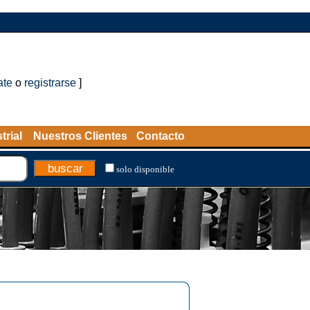
ate
o
registrarse
]
trial
Nuestros Clientes
Contacto
solo disponible