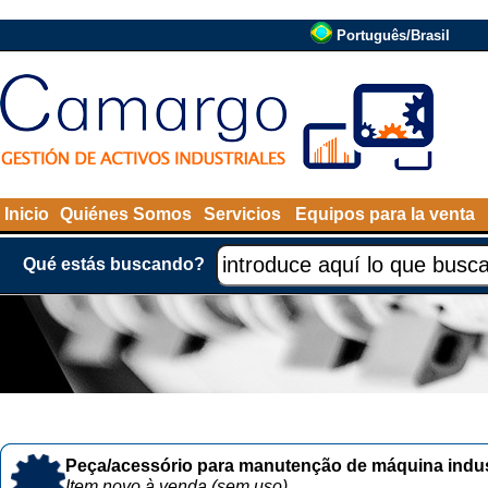
Português/Brasil
Inicio
Quiénes Somos
Servicios
Equipos para la venta
Qué estás buscando?
Peça/acessório para manutenção de máquina indust
Item novo à venda (sem uso)