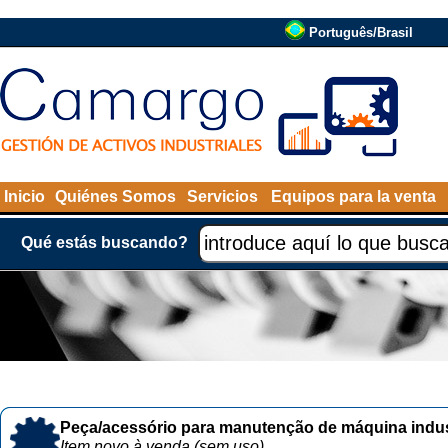
Português/Brasil
Inicio
Quiénes Somos
Servicios
Equipos para la venta
Qué estás buscando?
Peça/acessório para manutenção de máquina indust
Item novo à venda (sem uso)