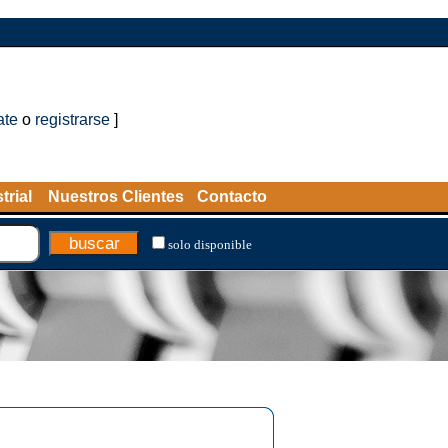
ate
o
registrarse
]
trial
Nuestros Clientes
Contacto
solo disponible