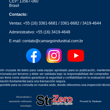
CEP: 13567-060
Brasil
Contacto:
Ventas:
+55 (16) 3361-6681
/
3361-6682
/
3419-4644
Administrativo:
+55 (16) 3419-4648
E-mail:
contato@camargoindustrial.com.br
icación cruzada de datos para cada equipo aprobado para su publicación, mantenie
orcionada por terceros y debe ser validada bajo la responsabilidad del comprad
yo tiene como objetivo garantizar la seguridad y confiabilidad en la evaluación d
ormación fundamental para una transacción segura.
isponible para su consulta en nuestra sede, donde ofrecemos una inspección técnica
Desarrollado y
mantenido utilizando
Powered by Databaser
tecnología: