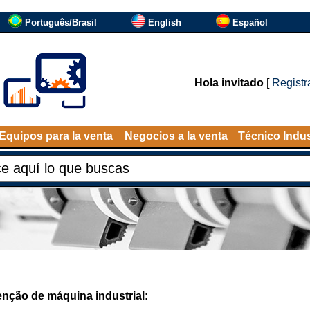
Português/Brasil
English
Español
Hola invitado
[
Registr
Equipos para la venta
Negocios a la venta
Técnico Indus
nção de máquina industrial: