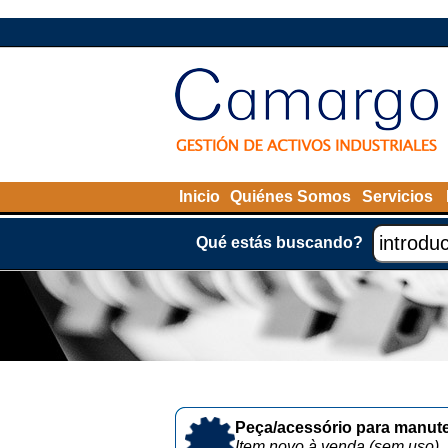
Inicio
Quiénes Somos
Servicios
Qué estás buscando?
Peça/acessório para manute
Item novo à venda (sem uso)