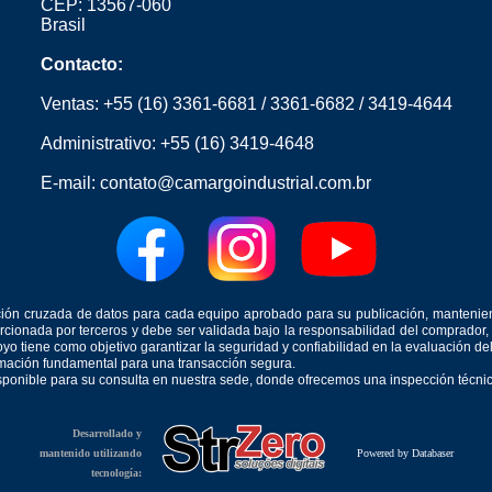
CEP: 13567-060
Brasil
Contacto:
Ventas:
+55 (16) 3361-6681
/
3361-6682
/
3419-4644
Administrativo:
+55 (16) 3419-4648
E-mail:
contato@camargoindustrial.com.br
icación cruzada de datos para cada equipo aprobado para su publicación, mantenie
orcionada por terceros y debe ser validada bajo la responsabilidad del comprad
yo tiene como objetivo garantizar la seguridad y confiabilidad en la evaluación d
ormación fundamental para una transacción segura.
isponible para su consulta en nuestra sede, donde ofrecemos una inspección técnica
Desarrollado y
mantenido utilizando
Powered by Databaser
tecnología: