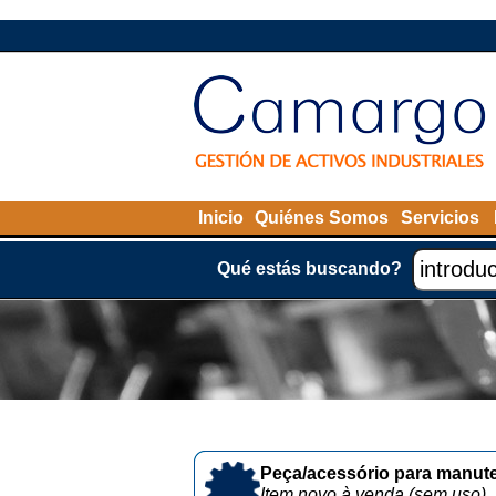
Inicio
Quiénes Somos
Servicios
Qué estás buscando?
Peça/acessório para manute
Item novo à venda (sem uso)