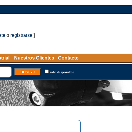
ate
o
registrarse
]
trial
Nuestros Clientes
Contacto
solo disponible