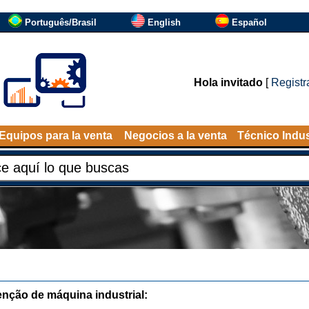
Português/Brasil
English
Español
Hola invitado
[
Registr
Equipos para la venta
Negocios a la venta
Técnico Indus
nção de máquina industrial: