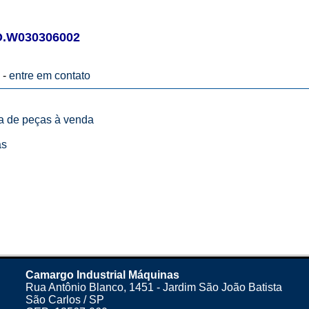
.W030306002
 -
entre em contato
ta de peças à venda
as
Camargo Industrial Máquinas
Rua Antônio Blanco, 1451 - Jardim São João Batista
São Carlos / SP