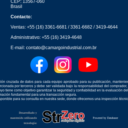
CEP: 13567-060
Brasil
Contacto:
Ventas:
+55 (16) 3361-6681
/
3361-6682
/
3419-4644
Administrativo:
+55 (16) 3419-4648
E-mail:
contato@camargoindustrial.com.br
icación cruzada de datos para cada equipo aprobado para su publicación, mantenie
orcionada por terceros y debe ser validada bajo la responsabilidad del comprad
yo tiene como objetivo garantizar la seguridad y confiabilidad en la evaluación d
ormación fundamental para una transacción segura.
isponible para su consulta en nuestra sede, donde ofrecemos una inspección técnica
Desarrollado y
mantenido utilizando
Powered by Databaser
tecnología: