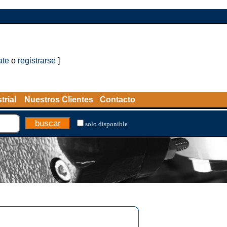
ate
o
registrarse
]
trial
Nuestros Clientes
Contacto
solo disponible