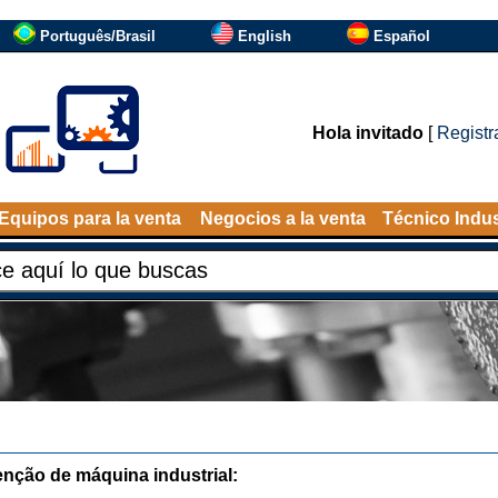
Português/Brasil
English
Español
Hola invitado
[
Registr
Equipos para la venta
Negocios a la venta
Técnico Indus
nção de máquina industrial: