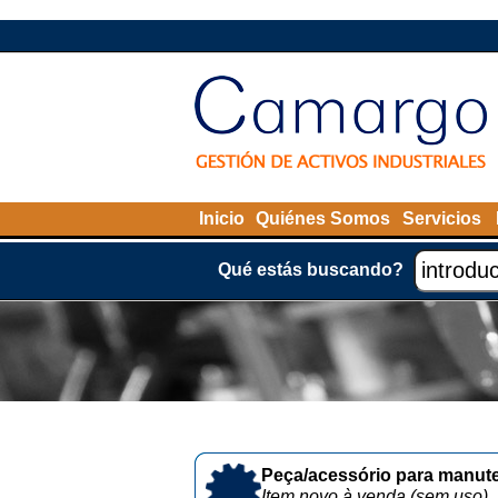
Inicio
Quiénes Somos
Servicios
Qué estás buscando?
Peça/acessório para manute
Item novo à venda (sem uso)