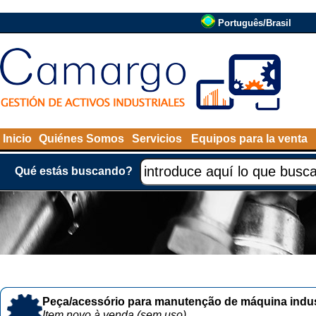
Português/Brasil
Inicio
Quiénes Somos
Servicios
Equipos para la venta
Qué estás buscando?
Peça/acessório para manutenção de máquina indust
Item novo à venda (sem uso)