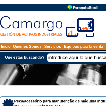
Português/Brasil
Inicio
Quiénes Somos
Servicios
Equipos para la venta
Qué estás buscando?
Peça/acessório para manutenção de máquina indust
Item novo à venda (sem uso)