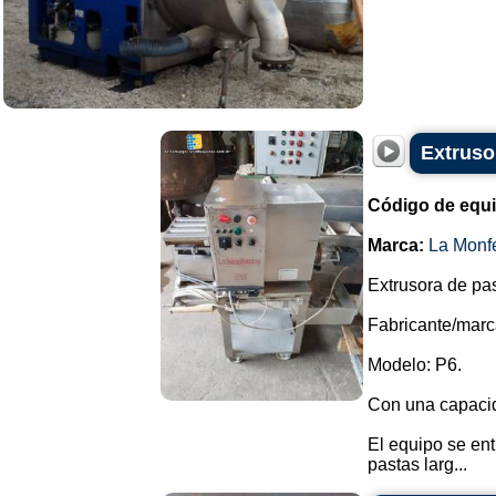
Extruso
Código de equ
Marca:
La Monfe
Extrusora de pas
Fabricante/marca
Modelo: P6.
Con una capacid
El equipo se ent
pastas larg...