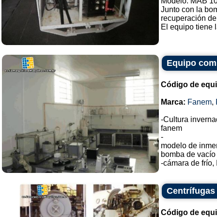
Modelo: MAB 1
Junto con la bom
recuperación de 
El equipo tiene 
Equipo comp
Código de equ
Marca:
Fanem
,
-Cultura invern
fanem
-
modelo de inmer
bomba de vacío
-cámara de frío,
Centrífugas
Código de equ