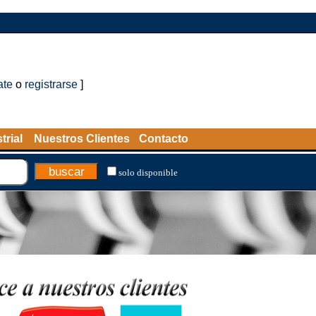
ate
o
registrarse
]
trial
Nuestros Clientes
Contacto
solo disponible