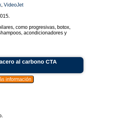
x
,
VideoJet
2015.
pilares, como progresivas, botox,
 shampoos, acondicionadores y
 acero al carbono CTA
o.