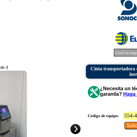
Cerró su neg
 de 4
Cinta transportadora 
ino
¿Necesita un té
garantía?
Haga 
554-
Código de equipo: