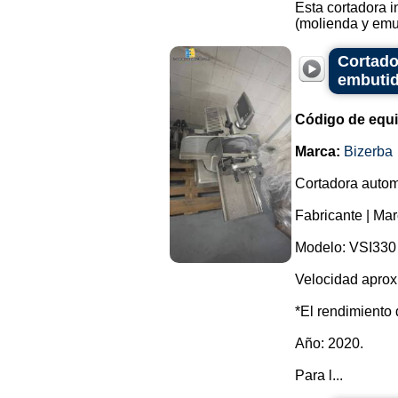
Esta cortadora in
(molienda y emul
Cortado
embutid
Código de equ
Marca:
Bizerba
Cortadora autom
Fabricante | Mar
Modelo: VSI330
Velocidad aprox
*El rendimiento 
Año: 2020.
Para l...