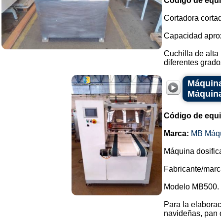
Código de equ
Cortadora corta
Capacidad aprox
Cuchilla de alta
diferentes grado
Máquina
Máquin
Código de equ
Marca:
MB Máq
Máquina dosific
Fabricante/mar
Modelo MB500.
Para la elaborac
navideñas, pan d