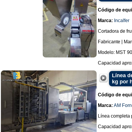
Código de equ
Marca:
Incalfer
Cortadora de fru
Fabricante | Marc
Modelo: MST 90
Capacidad aprox
Línea d
kg por 
Código de equ
Marca:
AM Forn
Línea completa p
Capacidad aprox