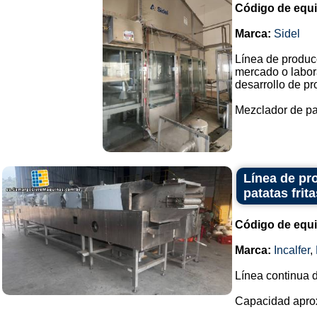
Código de equ
Marca:
Sidel
Línea de produc
mercado o labora
desarrollo de pr
Mezclador de pal
Línea de pro
patatas frit
Código de equ
Marca:
Incalfer
,
Línea continua d
Capacidad aprox