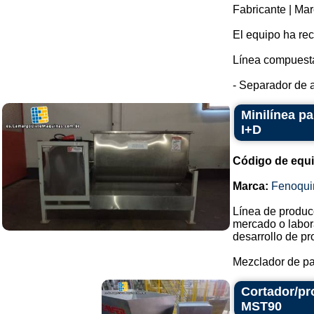
Fabricante | Mar
El equipo ha re
Línea compuesta
- Separador de a
Minilínea pa
I+D
Código de equ
Marca:
Fenoqui
Línea de produc
mercado o labora
desarrollo de pr
Mezclador de pal
Cortador/pro
MST90