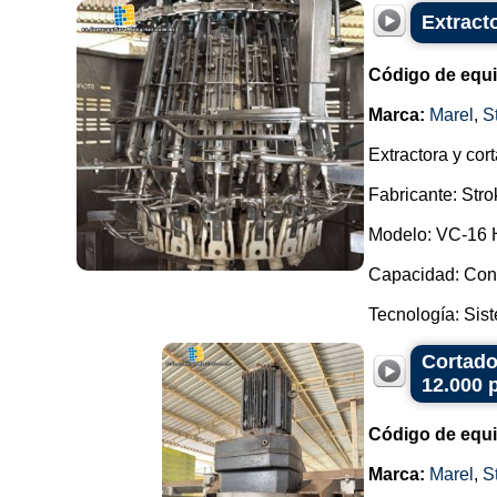
Extract
Código de equ
Marca:
Marel
,
S
Extractora y co
Fabricante: Stro
Modelo: VC-16 H
Capacidad: Conf
Tecnología: Sist
Cortado
12.000 
Código de equ
Marca:
Marel
,
S