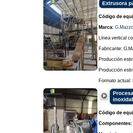
Extrusora p
Código de equ
Marca:
G.Mazzo
Línea vertical c
Fabricante: G.M
Producción esti
Producción esti
Formato actual: 
Procesa
inoxida
Código de equ
Componentes: