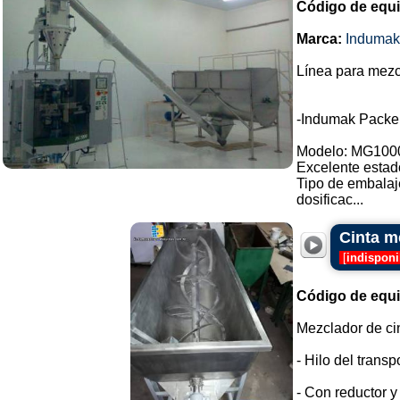
Código de equ
Marca:
Indumak
Línea para mezc
-Indumak Packe
Modelo: MG100
Excelente estad
Tipo de embalaj
dosificac...
Cinta m
[
indisponi
Código de equ
Mezclador de ci
- Hilo del transp
- Con reductor y