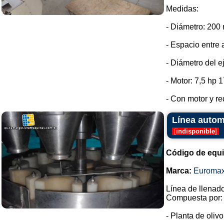
Medidas:
- Diámetro: 200
- Espacio entre 
- Diámetro del e
- Motor: 7,5 hp 
- Con motor y red
Línea autom
[
indisponible
]
Código de equ
Marca:
Euroma
Línea de llenado
Compuesta por:
- Planta de oliv