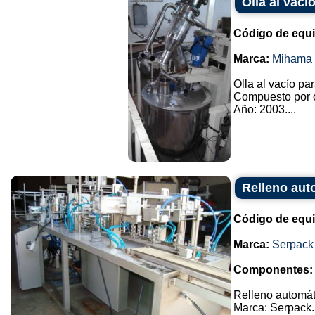
Olla al vac
Código de equ
Marca:
Mihama 
Olla al vacío pa
Compuesto por o
Año: 2003....
Relleno aut
Código de equ
Marca:
Serpack
Componentes:
Relleno automát
Marca: Serpack.