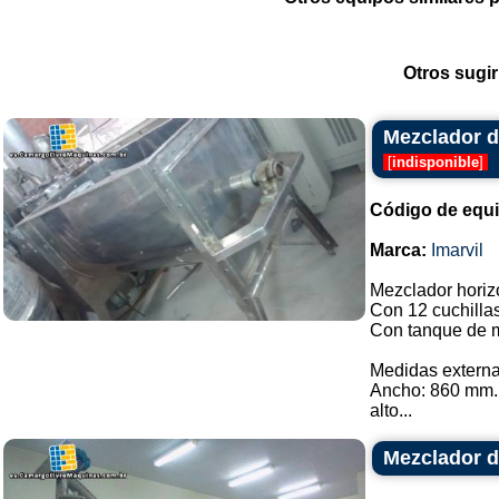
Otros sugir
Mezclador de
[
indisponible
]
Código de equ
Marca:
Imarvil
Mezclador horizo
Con 12 cuchilla
Con tanque de m
Medidas externa
Ancho: 860 mm.
alto...
Mezclador d