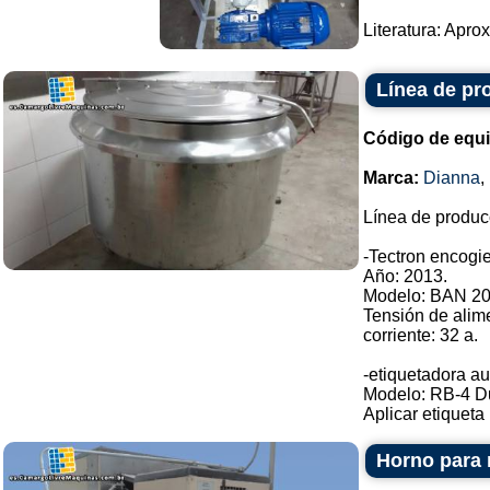
Literatura: Apro
Línea de pr
Código de equ
Marca:
Dianna
,
Línea de produc
-Tectron encogie
Año: 2013.
Modelo: BAN 20
Tensión de alim
corriente: 32 a.
-etiquetadora au
Modelo: RB-4 D
Aplicar etiqueta .
Horno para 