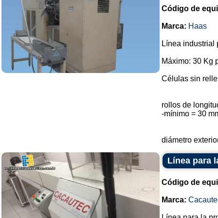
Código de equ
Marca:
Haas
Línea industrial
Máximo: 30 Kg p
Células sin rell
rollos de longi
-mínimo = 30 m
diámetro exterio
Línea para 
Código de equ
Marca:
Cacaute
Línea para la p