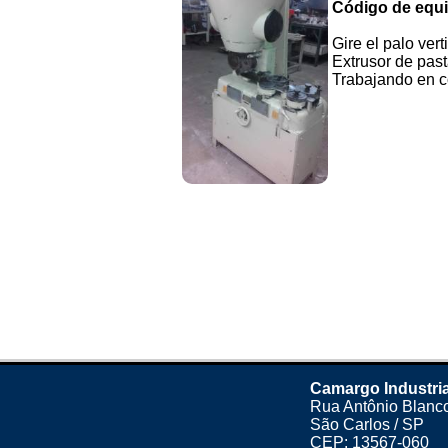
Código de equ
Gire el palo vert
Extrusor de past
Trabajando en co
Camargo Industri
Rua Antônio Blanco
São Carlos / SP
CEP: 13567-060