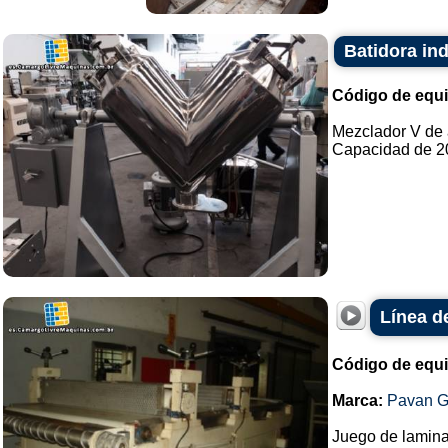
Batidora ind
Código de equ
Mezclador V de 
Capacidad de 200
Línea de
Código de equ
Marca:
Pavan G
Juego de lamin