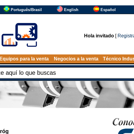
Português/Brasil
English
Español
Hola invitado
[
Registr
Equipos para la venta
Negocios a la venta
Técnico Indus
iróg