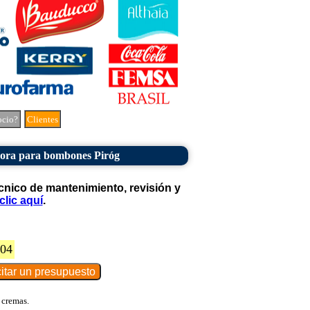
ocio?
Clientes
dora para bombones Piróg
cnico de mantenimiento, revisión y
clic aquí
.
504
 cremas.