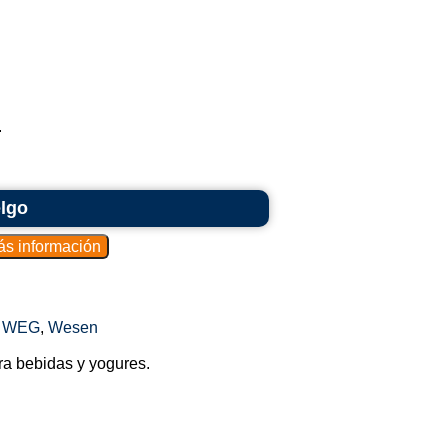
.
elgo
,
WEG
,
Wesen
ara bebidas y yogures.