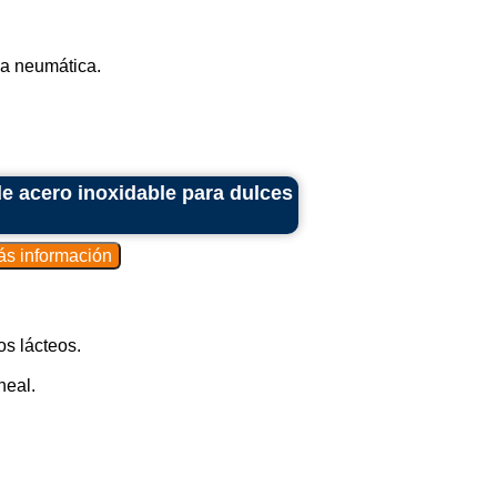
za neumática.
de acero inoxidable para dulces
os lácteos.
neal.