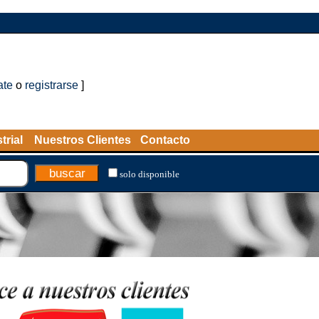
ate
o
registrarse
]
trial
Nuestros Clientes
Contacto
solo disponible