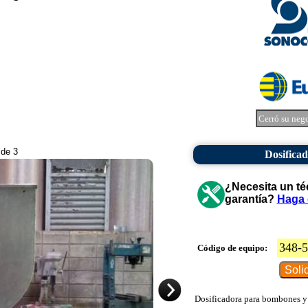
Cerró su neg
 de 3
Dosifica
¿Necesita un té
garantía?
Haga 
348-
Código de equipo:
Dosificadora para bombones y