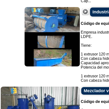
Cap...
Industr
Código de equ
Empresa industr
LDPE.
Tiene:
1 extrusor 120 
Con cabeza hidr
Capacidad aprox
Potencia del mot
1 extrusor 120 
Con cabeza hidr.
Mezclador ve
Código de equ