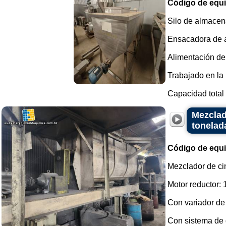
Código de equ
Silo de almacena
Ensacadora de a
Alimentación del 
Trabajado en la 
Capacidad total 
Mezclad
tonelad
Código de equ
Mezclador de cin
Motor reductor: 
Con variador de 
Con sistema de d