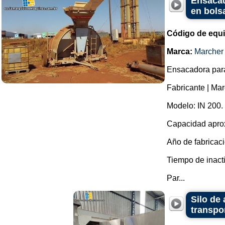
Ensacad
en bols
Código de equ
Marca:
Marcher 
Ensacadora para
Fabricante | Mar
Modelo: IN 200.
Capacidad aprox
Año de fabricaci
Tiempo de inacti
Par...
Silo de
transpor