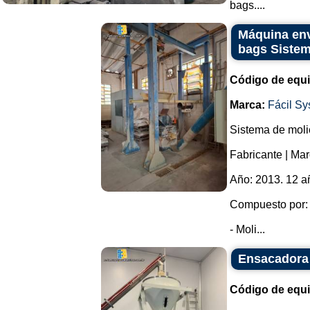
bags....
Máquina env
bags Sistem
Código de equ
Marca:
Fácil S
Sistema de moli
Fabricante | Ma
Año: 2013. 12 a
Compuesto por:
- Moli...
Ensacadora 
Código de equ