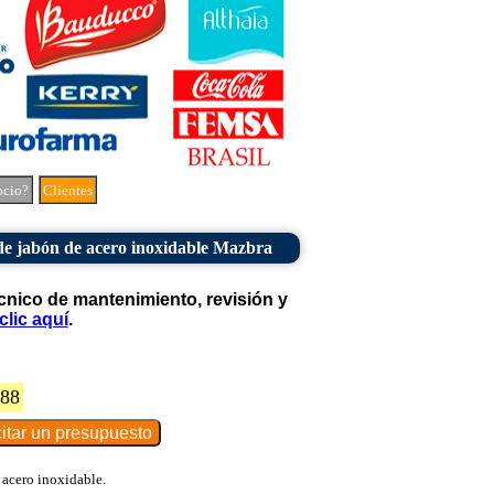
ocio?
Clientes
de jabón de acero inoxidable Mazbra
cnico de mantenimiento, revisión y
clic aquí
.
288
 acero inoxidable.