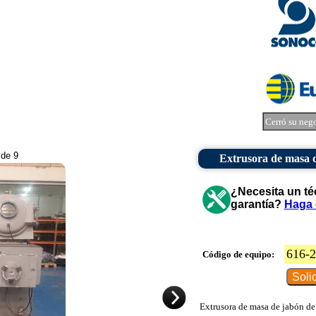
Cerró su neg
 de 9
Extrusora de masa 
¿Necesita un té
garantía?
Haga 
616-
Código de equipo:
Extrusora de masa de jabón de