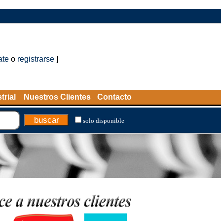
ate
o
registrarse
]
trial
Nuestros Clientes
Contacto
solo disponible