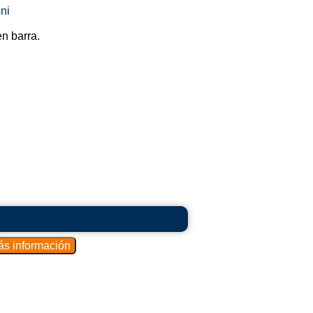
ni
en barra.