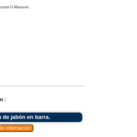
azzoni G.Mazzoni.
n :
n de jabón en barra.