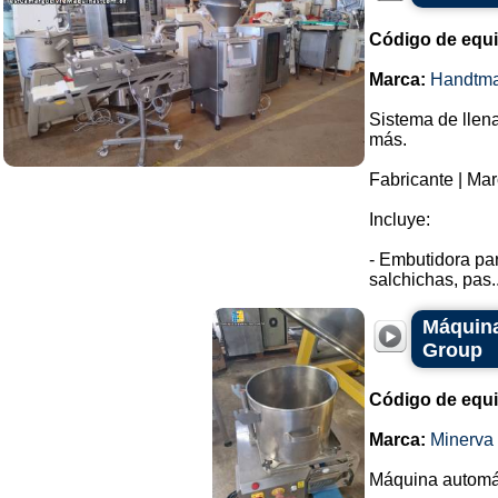
Código de equ
Marca:
Handtm
Sistema de llen
más.
Fabricante | Ma
Incluye:
- Embutidora par
salchichas, pas..
Máquin
Group
Código de equ
Marca:
Minerva
Máquina automá