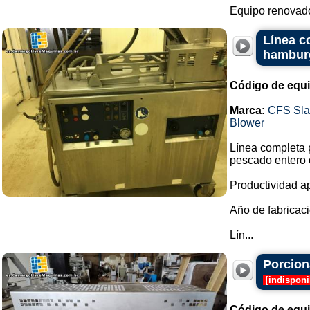
Equipo renovado
Línea c
hambur
Código de equ
Marca:
CFS Sla
Blower
Línea completa 
pescado entero o
Productividad a
Año de fabricaci
Lín...
Porcion
[
indisponi
Código de equ