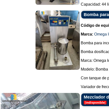
Capacidad: 44 lit
Bomba para 
Código de equ
Marca:
Omega I
Bomba para incor
Bomba dosificad
Marca: Omega I
Modelo: Bomba 
Con tanque de 
Variador de frec
Mezclador de
[
indisponible
]