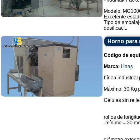
Modelo: MG100
Excelente estad
Tipo de embalaj
dosificac...
Horno para 
Código de equ
Marca:
Haas
Línea industrial
Máximo: 30 Kg p
Células sin rell
rollos de longi
-mínimo = 30 m
diámetro exterio