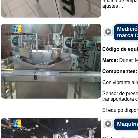
-marca de empa
ajustes ...
Medició
marca 
Código de equ
Marca:
Donar
,
Componentes:
Con vibrante ali
Sensor de prese
transportadora c
El equipo dispon
Maquina