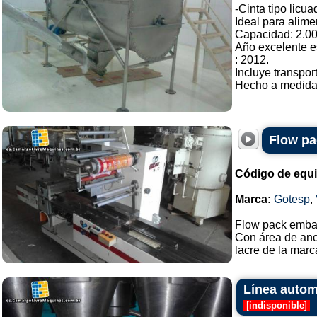
-Cinta tipo licu
Ideal para alime
Capacidad: 2.000
Año excelente e
: 2012.
Incluye transpor
Hecho a medida. 
Flow pa
Código de equ
Marca:
Gotesp
,
Flow pack emba
Con área de anc
lacre de la marca
Línea autom
[
indisponible
]