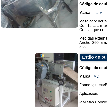
Código de equ
Marca:
Imarvil
Mezclador horizo
Con 12 cuchilla
Con tanque de m
Medidas externa
Ancho: 860 mm.
alto...
Estilo de bu
Código de equ
Marca:
IMD
Formar galleta/B
Aplicación:
-galletas Cookie