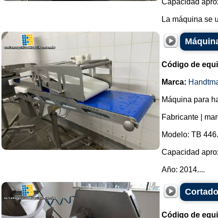
Capacidad aprox
La máquina se uti
Máquina
Código de equ
Marca:
Handtm
Máquina para h
Fabricante | ma
Modelo: TB 446
Capacidad aprox
Año: 2014....
Cortado
Código de equ