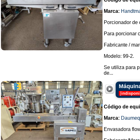
Marca:
Handtm
Porcionador de 
Para porcionar c
Fabricante / ma
Modelo: 99-2.
Se utiliza para 
de...
Máquina
[
indisponi
Código de equ
Marca:
Daumeq
Envasadora flow