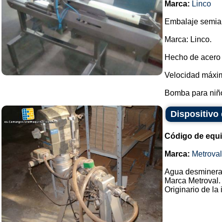
Marca:
Linco
Embalaje semiau
Marca: Linco.
Hecho de acero i
Velocidad máxima
Bomba para niño
Dispositivo
Código de equ
Marca:
Metroval
Agua desminerali
Marca Metroval.
Originario de la 