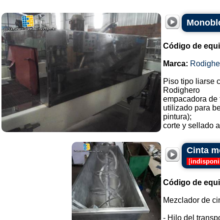
Monoblo
Código de equ
Marca:
Rodighe
Piso tipo liarse 
Rodighero
empacadora de 
utilizado para b
pintura);
corte y sellado a
Cinta m
[
indisponi
Código de equ
Mezclador de ci
- Hilo del transp