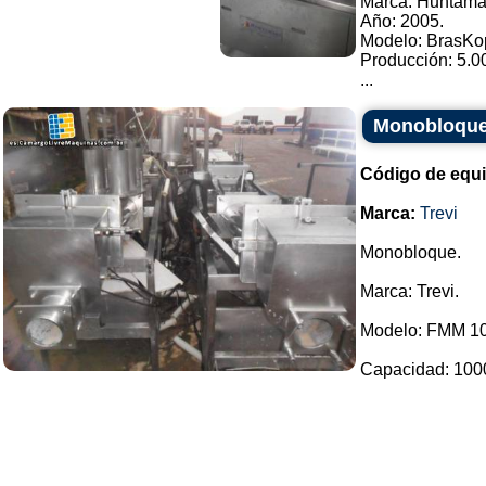
Marca: Huhtama
Año: 2005.
Modelo: BrasKo
Producción: 5.00
...
Monobloque
Código de equ
Marca:
Trevi
Monobloque.
Marca: Trevi.
Modelo: FMM 1
Capacidad: 1000 