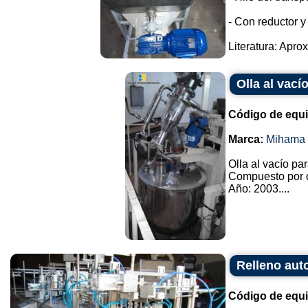
- Con reductor y
Literatura: Apro
Olla al vac
Código de equ
Marca:
Mihama 
Olla al vacío pa
Compuesto por o
Año: 2003....
Relleno aut
Código de equ